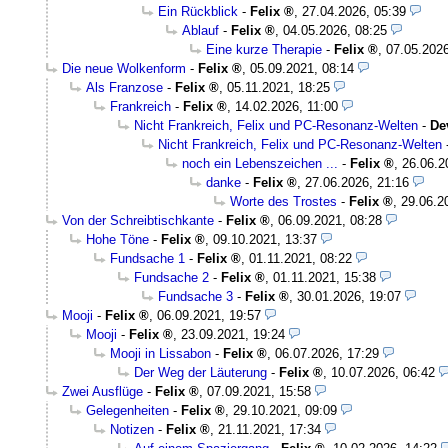
Ein Rückblick
-
Felix
,
27.04.2026, 05:39
Ablauf
-
Felix
,
04.05.2026, 08:25
Eine kurze Therapie
-
Felix
,
07.05.2026
Die neue Wolkenform
-
Felix
,
05.09.2021, 08:14
Als Franzose
-
Felix
,
05.11.2021, 18:25
Frankreich
-
Felix
,
14.02.2026, 11:00
Nicht Frankreich, Felix und PC-Resonanz-Welten
-
De
Nicht Frankreich, Felix und PC-Resonanz-Welten
noch ein Lebenszeichen ...
-
Felix
,
26.06.2
danke
-
Felix
,
27.06.2026, 21:16
Worte des Trostes
-
Felix
,
29.06.2
Von der Schreibtischkante
-
Felix
,
06.09.2021, 08:28
Hohe Töne
-
Felix
,
09.10.2021, 13:37
Fundsache 1
-
Felix
,
01.11.2021, 08:22
Fundsache 2
-
Felix
,
01.11.2021, 15:38
Fundsache 3
-
Felix
,
30.01.2026, 19:07
Mooji
-
Felix
,
06.09.2021, 19:57
Mooji
-
Felix
,
23.09.2021, 19:24
Mooji in Lissabon
-
Felix
,
06.07.2026, 17:29
Der Weg der Läuterung
-
Felix
,
10.07.2026, 06:42
Zwei Ausflüge
-
Felix
,
07.09.2021, 15:58
Gelegenheiten
-
Felix
,
29.10.2021, 09:09
Notizen
-
Felix
,
21.11.2021, 17:34