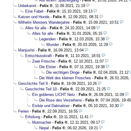
Auf einem Spaziergang
-
Felix
,
10.02.2026, 14:22
Unbekannt
-
Felix
,
11.09.2021, 21:19
Eine Fabel
-
Felix
,
15.10.2021, 19:13
Katzen und Hunde
-
Felix
,
12.09.2021, 08:31
Wilhelm Meisters Wanderjahre
-
Felix
,
15.09.2021, 10:51
Alles für alle
-
Felix
,
24.10.2021, 14:09
Alles für alle
-
Felix
,
31.01.2026, 05:15
Legenden
-
Felix
,
12.03.2026, 15:38
Wunder
-
Felix
,
20.03.2026, 11:29
Manjushri
-
Felix
,
16.09.2021, 13:04
Entschlusskraft
-
Felix
,
11.10.2021, 18:01
Zwei Frösche
-
Felix
,
12.10.2021, 11:07
Die Elster
-
Felix
,
07.11.2021, 19:38
Die wichtigen Dinge
-
Felix
,
02.04.2026, 21:12
Die Welt des kleinen Frosches
-
Felix
,
26.01.2026,
Geschichte Teil 9
-
Felix
,
19.09.2021, 10:26
Geschichte Teil 10
-
Felix
,
22.09.2021, 21:25
Ein goldenes LICHT Netz
-
Felix
,
26.09.2021, 11:09
Die Rose des Verzeihens
-
Felix
,
07.04.2026, 19:45
Eisbär und Dalmatiner
-
Felix
,
05.10.2021, 10:30
Ferien
-
Felix
,
22.09.2021, 16:55
Erholung
-
Felix
,
10.11.2021, 11:41
Mutmacher
-
Felix
,
12.11.2021, 09:17
Nepal
-
Felix
,
06.02.2026, 19:21