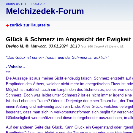
Archiv 05.11.11 - 16.03.2021
Melchizedek-Forum
zurück zur Hauptseite
Glück & Schmerz im Angesicht der Ewigkeit
Devino M.
,
Mittwoch, 03.01.2024, 18:13
(vor 946 Tagen)
@ Devino M.
"Das Glück ist nur ein Traum, und der Schmerz ist wirklich."
- Voltaire -
***
Die Aussage ist aus meiner Sicht eindeutig falsch. Schmerz entsteht auf 
Empfinden des Äthers, welcher nicht mehr im energetischen Fluss ist od
Möglich ist natürlich auch ein Empfinden des Schmerzes, sei es von einem
Schmerz. Doch was leidet unter Schmerz? Ist es nicht immer irgend eine
Ist das Leben ein Traum? Oder ist Derjenige der einen Traum hat, der Tr
einen Anfang und notwendig auch ein Ende. Alles Glück, welches tiefergehe
begrenzt, dass man sich in Verkörperungsformen sich begibt für verschi
Glückseligkeit wertschätzen und diese tiefergehender auszudehnen, in al
Auf der anderen Seite das Glück. Kann Glück ein Gegenstand oder irgend
Empfinden? Nun, was bleibt, wenn der Traum aus ist oder eine Verkörperun