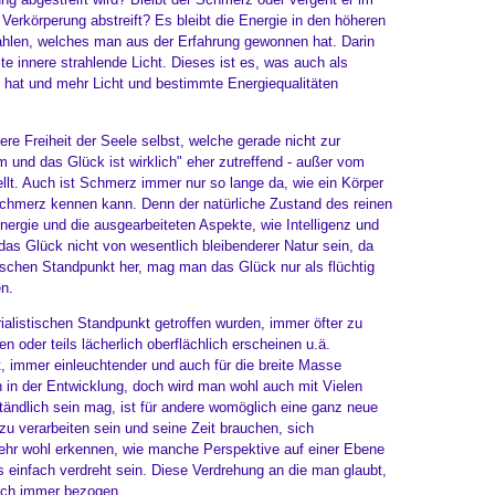
erkörperung abstreift? Es bleibt die Energie in den höheren
trahlen, welches man aus der Erfahrung gewonnen hat. Darin
 innere strahlende Licht. Dieses ist es, was auch als
 hat und mehr Licht und bestimmte Energiequalitäten
e Freiheit der Seele selbst, welche gerade nicht zur
 und das Glück ist wirklich" eher zutreffend - außer vom
ellt. Auch ist Schmerz immer nur so lange da, wie ein Körper
Schmerz kennen kann. Denn der natürliche Zustand des reinen
Energie und die ausgearbeiteten Aspekte, wie Intelligenz und
 das Glück nicht von wesentlich bleibenderer Natur sein, da
ischen Standpunkt her, mag man das Glück nur als flüchtig
en.
alistischen Standpunkt getroffen wurden, immer öfter zu
oder teils lächerlich oberflächlich erscheinen u.ä.
, immer einleuchtender und auch für die breite Masse
 in der Entwicklung, doch wird man wohl auch mit Vielen
tändlich sein mag, ist für andere womöglich eine ganz neue
u verarbeiten sein und seine Zeit brauchen, sich
ehr wohl erkennen, wie manche Perspektive auf einer Ebene
 einfach verdreht sein. Diese Verdrehung an die man glaubt,
auch immer bezogen.