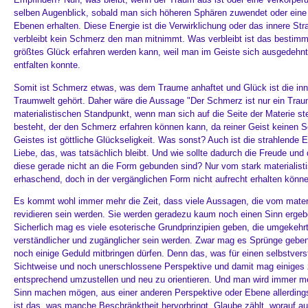
selben Augenblick, sobald man sich höheren Sphären zuwendet oder eine V
Ebenen erhalten. Diese Energie ist die Verwirklichung oder das innere S
verbleibt kein Schmerz den man mitnimmt. Was verbleibt ist das bestimmte
größtes Glück erfahren werden kann, weil man im Geiste sich ausgedehnt
entfalten konnte.
Somit ist Schmerz etwas, was dem Traume anhaftet und Glück ist die inner
Traumwelt gehört. Daher wäre die Aussage "Der Schmerz ist nur ein Traum
materialistischen Standpunkt, wenn man sich auf die Seite der Materie st
besteht, der den Schmerz erfahren können kann, da reiner Geist keinen 
Geistes ist göttliche Glückseligkeit. Was sonst? Auch ist die strahlende 
Liebe, das, was tatsächlich bleibt. Und wie sollte dadurch die Freude und
diese gerade nicht an die Form gebunden sind? Nur vom stark materialist
erhaschend, doch in der vergänglichen Form nicht aufrecht erhalten könn
Es kommt wohl immer mehr die Zeit, dass viele Aussagen, die vom materi
revidieren sein werden. Sie werden geradezu kaum noch einen Sinn ergeben 
Sicherlich mag es viele esoterische Grundprinzipien geben, die umgekehrt
verständlicher und zugänglicher sein werden. Zwar mag es Sprünge geben
noch einige Geduld mitbringen dürfen. Denn das, was für einen selbstvers
Sichtweise und noch unerschlossene Perspektive und damit mag einiges z
entsprechend umzustellen und neu zu orientieren. Und man wird immer m
Sinn machen mögen, aus einer anderen Perspektive oder Ebene allerdings
ist das, was manche Beschränktheit hervorbringt. Glaube zählt, worauf 