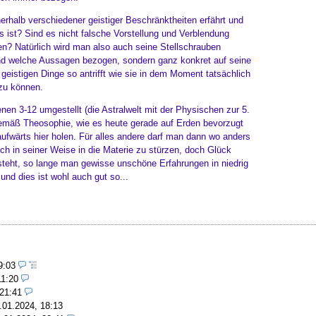
erhalb verschiedener geistiger Beschränktheiten erfährt und
ts ist? Sind es nicht falsche Vorstellung und Verblendung
en? Natürlich wird man also auch seine Stellschrauben
gend welche Aussagen bezogen, sondern ganz konkret auf seine
geistigen Dinge so antrifft wie sie in dem Moment tatsächlich
 zu können.
n 3-12 umgestellt (die Astralwelt mit der Physischen zur 5.
emäß Theosophie, wie es heute gerade auf Erden bevorzugt
fwärts hier holen. Für alles andere darf man dann wo anders
ch in seiner Weise in die Materie zu stürzen, doch Glück
esteht, so lange man gewisse unschöne Erfahrungen in niedrig
nd dies ist wohl auch gut so...
19:03
11:20
 21:41
.01.2024, 18:13