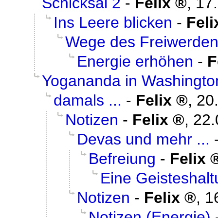
Schicksal 2
-
Felix
,
17
Ins Leere blicken
-
Feli
Wege des Freiwerde
Energie erhöhen
-
F
Yogananda in Washingto
damals ...
-
Felix
,
20
Notizen
-
Felix
,
22.
Devas und mehr ...
Befreiung
-
Felix
Eine Geisteshal
Notizen
-
Felix
,
1
Notizen (Energie)