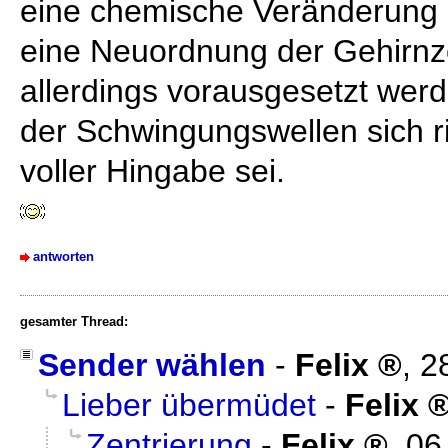
eine chemische Veränderung 
eine Neuordnung der Gehirnz
allerdings vorausgesetzt wer
der Schwingungswellen sich ri
voller Hingabe sei.
antworten
gesamter Thread:
Sender wählen
-
Felix
,
2
Lieber übermüdet
-
Felix
Zentrierung
-
Felix
,
06