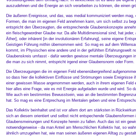
auszudehnen und die Energie an sich verarbeiten zu können, die einen grö
Die äußeren Ereignisse, und das, was medial kommuniziert werden mag, en
Formen, die man im eigenen Feld annehmen kann, um sich selbst zu begre
entspricht den Überzeugten, die entsprechende Glaubenskonzepte annehme
ein fleischgewordner Glaube nur. Da alle Multidimensional sind, hat jeder
Äther], oder inhärent [in der involutionären Erfahrung], seine eigene Entsp
Geistigen Führung mithin übernommen wird. So mag es auf dem Willens
kommt, im Physischen eine andere und in der gefühlten Erfahrungswelt 
Glaubenskreis umfasst - dafür werden gewisse mentale Überzeugungen ins 
die man zu sich nimmt, entspricht irgend einer Glaubensnorm oder Form.
Die Überzeugungen die im eigenen Feld ebenenübergreifend aufgenommen
so dass hier die kollektiven Einflüsse und Strömungen sowie Ereignisse i
einer gewissen Masse angenommen werden, auch in ihrem eigenen Feld ei
hier alles eine Frage, wie es mit Energie aufgeladen wurde und wird. So d
Wie auch ein bestimmtes Bewusstsein, was an die bestimmten Begrenz
hat. So mag es eine Entprechung im Mentalen geben und eine Entsprechun
Das Kollektiv beinhaltet und ist vor allem dort am stärksten in Rückwirk
sich an diesem orientiert und selbst nicht entspechende Glaubensformen i
Glaubensmeinungen und Konzepte herein zu fallen. Auch das ist ein gewisse
notwendigerweise - da man Anteil am Menschlichen Kollektiv hat, so wah
ähnlich umzugehen hat, wie man seinen äußeren eigenen Alltag zu gestalt