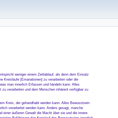
 entspricht weniger einem Zeitlablauf, als denn dem Einsatz
he Kreisläufe [Emanationen] zu verarbeiten oder die
was man innerlich Erfassen und händeln kann. Alles
t zu verarbeiten und dem Menschen inhärent verfügbar zu
 dem Kreis, der gehandhabt werden kann. Alles Bewusstsein
rlich verarbeitet werden kann. Anders gesagt, manche
nd einer äußeren Gewalt die Macht über sie und die innere
 geistige Befähigung den Kreislauf des Bewusstseins innerlich