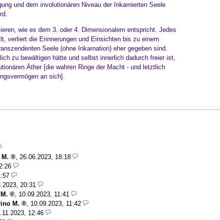
gung und dem involutionären Niveau der Inkarnierten Seele
rd.
eren, wie es dem 3. oder 4. Dimensionalem entspricht. Jedes
lt, verliert die Erinnerungen und Einsichten bis zu einem
ranszendenten Seele (ohne Inkarnation) eher gegeben sind.
ch zu bewältigen hätte und selbst innerlich dadurch freier ist,
onären Äther [die wahren Ringe der Macht - und letztlich
ungsvermögen an sich].
 M.
,
26.06.2023, 18:18
2:26
1:57
.2023, 20:31
 M.
,
10.09.2023, 11:41
ino M.
,
10.09.2023, 11:42
.11.2023, 12:46