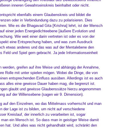
ßeren inneren Gewahrseinskreis beinhaltet oder nicht.
tspricht ebenfalls einem Glaubenskreis und bildet die
nzen oder in Verbindundung dazu zu polarisieren. Dies
n. Wie es die Bhagavad Gita [Krishna] lehrt, ist der Mensch
, auf einer jeden Energiedichteebene [äußere Evolution und
rechung. Wie weit einer darin vertreten ist oder es von der
aspekt eine Entsprechung haben, und was zum Ausdruck
noch etwas anderes und das was auf der Mentalebene den
Feld und Spiel gern gebracht. Ja jede Informationseinheit
 werden, greifen auf ihre Weise und abhängig der Annahme,
hre Rolle mit unter spielen mögen. Wobei die Dinge, die von
nen entsprechenden Einfluss ausüben. Allerdings ist es auch
ass alles eine gewisse Dauer haben mag, die begrenzt ist.
ungen glaubt und gewisse Glaubenssätze hierzu angenommen
g auf der Willensebene (sagen wir 9. Dimension).
ung auf den Einzelnen, wo das Mittelmass vorherrscht und man
n der Lage ist zu bilden, um nicht auf verschiedene
r Kreislauf, der innerlich zu verarbeiten ist, sogar
r man ein Mensch ist. So dass man in geistiger Weise damit
en hat. Und alles was nicht gehandhabt wird, schränkt den