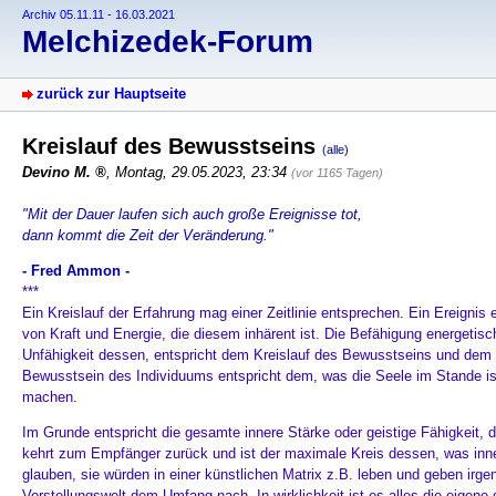
Archiv 05.11.11 - 16.03.2021
Melchizedek-Forum
zurück zur Hauptseite
Kreislauf des Bewusstseins
(alle)
Devino M.
,
Montag, 29.05.2023, 23:34
(vor 1165 Tagen)
"Mit der Dauer laufen sich auch große Ereignisse tot,
dann kommt die Zeit der Veränderung."
- Fred Ammon -
***
Ein Kreislauf der Erfahrung mag einer Zeitlinie entsprechen. Ein Ereignis
von Kraft und Energie, die diesem inhärent ist. Die Befähigung energetisc
Unfähigkeit dessen, entspricht dem Kreislauf des Bewusstseins und dem 
Bewusstsein des Individuums entspricht dem, was die Seele im Stande is
machen.
Im Grunde entspricht die gesamte innere Stärke oder geistige Fähigkeit,
kehrt zum Empfänger zurück und ist der maximale Kreis dessen, was inne
glauben, sie würden in einer künstlichen Matrix z.B. leben und geben irge
Vorstellungswelt dem Umfang nach. In wirklichkeit ist es alles die eigene