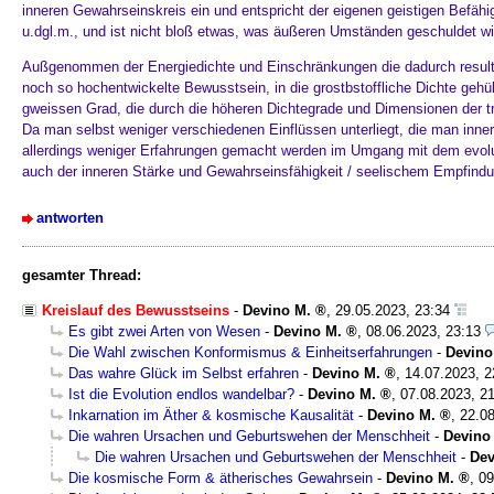
inneren Gewahrseinskreis ein und entspricht der eigenen geistigen Befähi
u.dgl.m., und ist nicht bloß etwas, was äußeren Umständen geschuldet wi
Außgenommen der Energiedichte und Einschränkungen die dadurch resulti
noch so hochentwickelte Bewusstsein, in die grostbstoffliche Dichte gehül
gweissen Grad, die durch die höheren Dichtegrade und Dimensionen der t
Da man selbst weniger verschiedenen Einflüssen unterliegt, die man innerli
allerdings weniger Erfahrungen gemacht werden im Umgang mit dem evoluti
auch der inneren Stärke und Gewahrseinsfähigkeit / seelischem Empfind
antworten
gesamter Thread:
Kreislauf des Bewusstseins
-
Devino M.
,
29.05.2023, 23:34
Es gibt zwei Arten von Wesen
-
Devino M.
,
08.06.2023, 23:13
Die Wahl zwischen Konformismus & Einheitserfahrungen
-
Devino
Das wahre Glück im Selbst erfahren
-
Devino M.
,
14.07.2023, 2
Ist die Evolution endlos wandelbar?
-
Devino M.
,
07.08.2023, 2
Inkarnation im Äther & kosmische Kausalität
-
Devino M.
,
22.08
Die wahren Ursachen und Geburtswehen der Menschheit
-
Devino
Die wahren Ursachen und Geburtswehen der Menschheit
-
Dev
Die kosmische Form & ätherisches Gewahrsein
-
Devino M.
,
09