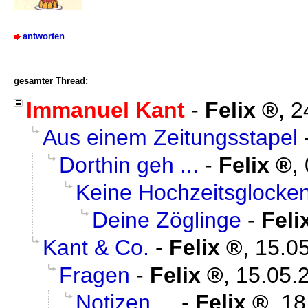
antworten
gesamter Thread:
Immanuel Kant
-
Felix
,
2
Aus einem Zeitungsstapel
Dorthin geh ...
-
Felix
,
Keine Hochzeitsglocke
Deine Zöglinge
-
Feli
Kant & Co.
-
Felix
,
15.05
Fragen
-
Felix
,
15.05.
Notizen ...
-
Felix
,
18