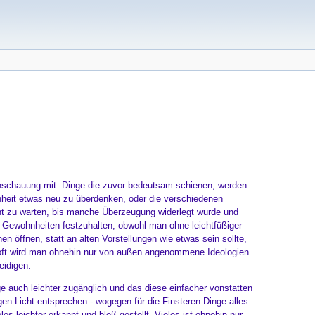
ltanschauung mit. Dinge die zuvor bedeutsam schienen, werden
enheit etwas neu zu überdenken, oder die verschiedenen
t zu warten, bis manche Überzeugung widerlegt wurde und
 Gewohnheiten festzuhalten, obwohl man ohne leichtfüßiger
n öffnen, statt an alten Vorstellungen wie etwas sein sollte,
 oft wird man ohnehin nur von außen angenommene Ideologien
eidigen.
ge auch leichter zugänglich und das diese einfacher vonstatten
gen Licht entsprechen - wogegen für die Finsteren Dinge alles
es leichter erkannt und bloß gestellt. Vieles ist ohnehin nur