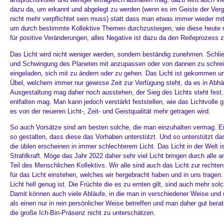
dazu da, um erkannt und abgelegt zu werden (wenn es im Geiste der Verg
nicht mehr verpflichtet sein muss) statt dass man etwas immer wieder mit
um durch bestimmte Kollektive Themen durchzusteigen, wie diese heute mi
für positive Veränderungen, alles Negative ist dazu da den Reifeprozess 
Das Licht wird nicht weniger werden, sondern beständig zunehmen. Schließl
und Schwingung des Planeten mit anzupassen oder von dannen zu schreite
eingeladen, sich mit zu ändern oder zu gehen. Das Licht ist gekommen um
Übel, welchem immer nur gewisse Zeit zur Verfügung steht, da es in Abhä
Ausgestaltung mag daher noch ausstehen, der Sieg des Lichts steht fest. 
entfalten mag. Man kann jedoch verstärkt feststellen, wie das Lichtvolle 
es von der neueren Licht-, Zeit- und Geistqualität mehr getragen wird.
So auch Vorsätze sind am besten solche, die man einzuhalten vermag. E
so gestalten, dass diese das Vorhaben unterstützt. Und so unterstützt d
die üblen erscheinen in immer schlechterem Licht. Das Licht in der Welt 
Strahlkraft. Möge das Jahr 2022 daher sehr viel Licht bringen durch alle
Teil des Menschlichen Kollektivs. Wir alle sind auch das Licht zur rechten
für das Licht einstehen, welches wir hergebracht haben und in uns tragen.
Licht hell genug ist. Die Früchte die es zu ernten gilt, sind auch mehr solc
Damit können auch viele Abläufe, in die man in verschiedener Weise und
als einen nur in rein persönlicher Weise betreffen und man daher gut berat
die große Ich-Bin-Präsenz nicht zu unterschätzen.