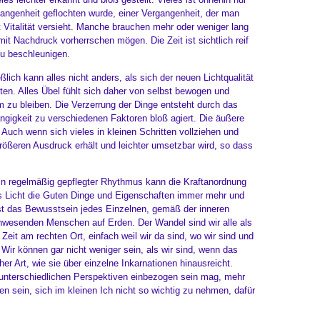
angenheit geflochten wurde, einer Vergangenheit, der man
 Vitalität versieht. Manche brauchen mehr oder weniger lang
t Nachdruck vorherrschen mögen. Die Zeit ist sichtlich reif
zu beschleunigen.
ich kann alles nicht anders, als sich der neuen Lichtqualität
n. Alles Übel fühlt sich daher von selbst bewogen und
 zu bleiben. Die Verzerrung der Dinge entsteht durch das
ngigkeit zu verschiedenen Faktoren bloß agiert. Die äußere
Auch wenn sich vieles in kleinen Schritten vollziehen und
größeren Ausdruck erhält und leichter umsetzbar wird, so dass
in regelmäßig gepflegter Rhythmus kann die Kraftanordnung
as Licht die Guten Dinge und Eigenschaften immer mehr und
ist das Bewusstsein jedes Einzelnen, gemäß der inneren
 anwesenden Menschen auf Erden. Der Wandel sind wir alle als
 Zeit am rechten Ort, einfach weil wir da sind, wo wir sind und
 Wir können gar nicht weniger sein, als wir sind, wenn das
her Art, wie sie über einzelne Inkarnationen hinausreicht.
 unterschiedlichen Perspektiven einbezogen sein mag, mehr
en sein, sich im kleinen Ich nicht so wichtig zu nehmen, dafür