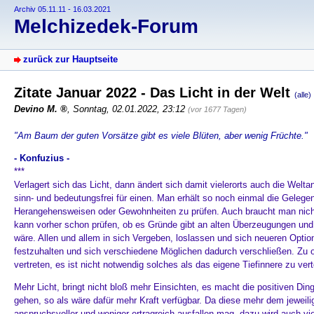
Archiv 05.11.11 - 16.03.2021
Melchizedek-Forum
zurück zur Hauptseite
Zitate Januar 2022 - Das Licht in der Welt
(alle)
Devino M.
,
Sonntag, 02.01.2022, 23:12
(vor 1677 Tagen)
"Am Baum der guten Vorsätze gibt es viele Blüten, aber wenig Früchte."
- Konfuzius -
***
Verlagert sich das Licht, dann ändert sich damit vielerorts auch die We
sinn- und bedeutungsfrei für einen. Man erhält so noch einmal die Geleg
Herangehensweisen oder Gewohnheiten zu prüfen. Auch braucht man nich
kann vorher schon prüfen, ob es Gründe gibt an alten Überzeugungen und
wäre. Allen und allem in sich Vergeben, loslassen und sich neueren Optione
festzuhalten und sich verschiedene Möglichen dadurch verschließen. Zu
vertreten, es ist nicht notwendig solches als das eigene Tiefinnere zu vert
Mehr Licht, bringt nicht bloß mehr Einsichten, es macht die positiven Din
gehen, so als wäre dafür mehr Kraft verfügbar. Da diese mehr dem jeweili
anspruchsvoller und weniger ertragreich ausfallen mag, dazu wird auch viel