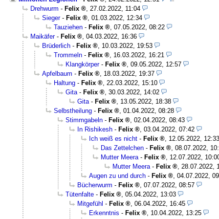
Drehwurm
-
Felix
,
27.02.2022, 11:04
Sieger
-
Felix
,
01.03.2022, 12:34
Tauziehen
-
Felix
,
07.05.2022, 08:22
Maikäfer
-
Felix
,
04.03.2022, 16:36
Brüderlich
-
Felix
,
10.03.2022, 19:53
Trommeln
-
Felix
,
16.03.2022, 16:21
Klangkörper
-
Felix
,
09.05.2022, 12:57
Apfelbaum
-
Felix
,
18.03.2022, 19:37
Haltung
-
Felix
,
22.03.2022, 15:10
Gita
-
Felix
,
30.03.2022, 14:02
Gita
-
Felix
,
13.05.2022, 18:38
Selbstheilung
-
Felix
,
01.04.2022, 08:28
Stimmgabeln
-
Felix
,
02.04.2022, 08:43
In Rishikesh
-
Felix
,
03.04.2022, 07:42
Ich weiß es nicht
-
Felix
,
12.05.2022, 12:3
Das Zettelchen
-
Felix
,
08.07.2022, 10
Mutter Meera
-
Felix
,
12.07.2022, 10:0
Mutter Meera
-
Felix
,
28.07.2022, 
Augen zu und durch
-
Felix
,
04.07.2022, 09
Bücherwurm
-
Felix
,
07.07.2022, 08:57
Tütenfalte
-
Felix
,
05.04.2022, 13:03
Mitgefühl
-
Felix
,
06.04.2022, 16:45
Erkenntnis
-
Felix
,
10.04.2022, 13:25