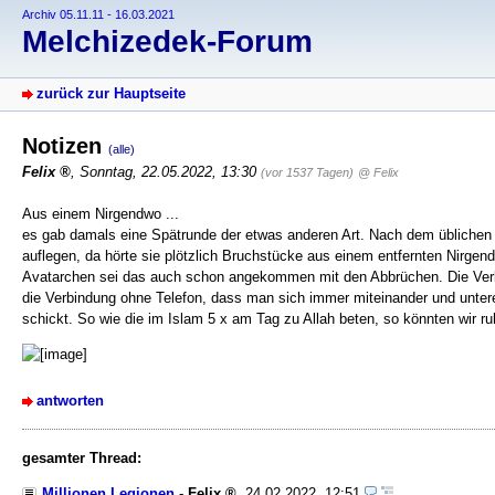
Archiv 05.11.11 - 16.03.2021
Melchizedek-Forum
zurück zur Hauptseite
Notizen
(alle)
Felix
,
Sonntag, 22.05.2022, 13:30
(vor 1537 Tagen)
@ Felix
Aus einem Nirgendwo ...
es gab damals eine Spätrunde der etwas anderen Art. Nach dem üblichen 
auflegen, da hörte sie plötzlich Bruchstücke aus einem entfernten Nirgen
Avatarchen sei das auch schon angekommen mit den Abbrüchen. Die Verbind
die Verbindung ohne Telefon, dass man sich immer miteinander und unte
schickt. So wie die im Islam 5 x am Tag zu Allah beten, so könnten wir ru
antworten
gesamter Thread:
Millionen Legionen
-
Felix
,
24.02.2022, 12:51