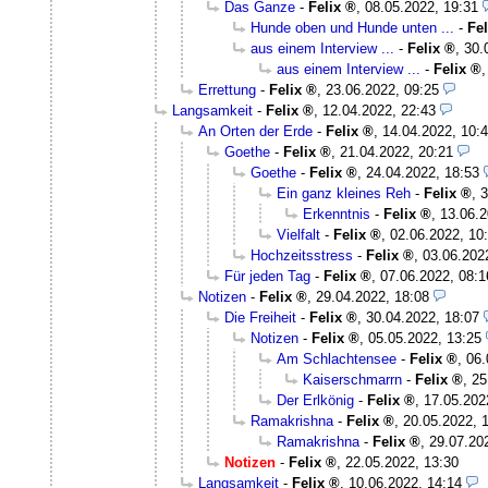
Das Ganze
-
Felix
,
08.05.2022, 19:31
Hunde oben und Hunde unten ...
-
Fel
aus einem Interview ...
-
Felix
,
30.
aus einem Interview ...
-
Felix
Errettung
-
Felix
,
23.06.2022, 09:25
Langsamkeit
-
Felix
,
12.04.2022, 22:43
An Orten der Erde
-
Felix
,
14.04.2022, 10:
Goethe
-
Felix
,
21.04.2022, 20:21
Goethe
-
Felix
,
24.04.2022, 18:53
Ein ganz kleines Reh
-
Felix
,
3
Erkenntnis
-
Felix
,
13.06.2
Vielfalt
-
Felix
,
02.06.2022, 10
Hochzeitsstress
-
Felix
,
03.06.202
Für jeden Tag
-
Felix
,
07.06.2022, 08:1
Notizen
-
Felix
,
29.04.2022, 18:08
Die Freiheit
-
Felix
,
30.04.2022, 18:07
Notizen
-
Felix
,
05.05.2022, 13:25
Am Schlachtensee
-
Felix
,
06.
Kaiserschmarrn
-
Felix
,
25
Der Erlkönig
-
Felix
,
17.05.202
Ramakrishna
-
Felix
,
20.05.2022, 
Ramakrishna
-
Felix
,
29.07.20
Notizen
-
Felix
,
22.05.2022, 13:30
Langsamkeit
-
Felix
,
10.06.2022, 14:14