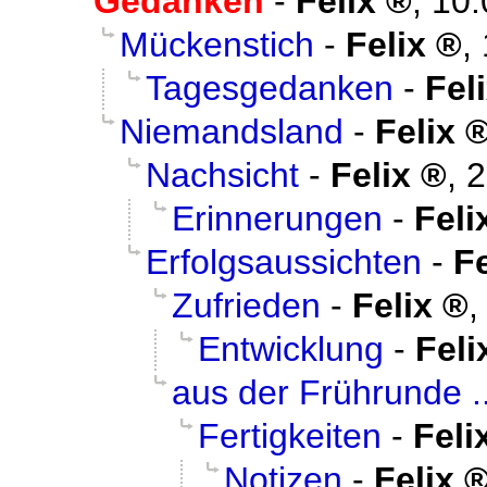
Gedanken
-
Felix
,
10.
Mückenstich
-
Felix
,
Tagesgedanken
-
Fel
Niemandsland
-
Felix
Nachsicht
-
Felix
,
2
Erinnerungen
-
Feli
Erfolgsaussichten
-
Fe
Zufrieden
-
Felix
Entwicklung
-
Feli
aus der Frührunde ..
Fertigkeiten
-
Feli
Notizen
-
Felix