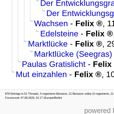
Der Entwicklungsgr
Der Entwicklungs
Wachsen
-
Felix
,
1
Edelsteine
-
Felix
Marktlücke
-
Felix
,
2
Marktlücke (Seegras)
Paulas Gratislicht
-
Felix
Mut einzahlen
-
Felix
,
10
878 Einträge in 51 Threads, 4 registrierte Benutzer, 21 Benutzer online (0 registrierte, 2
Forumszeit: 07.08.2026, 01:17 (Europe/Berlin)
powered b