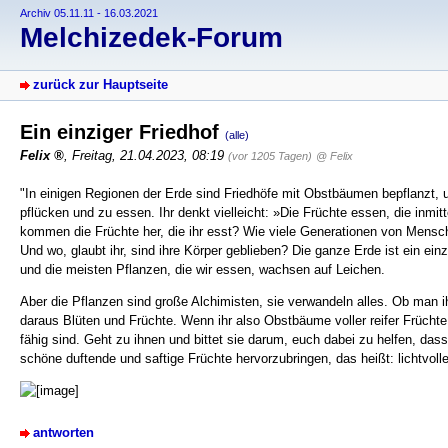
Archiv 05.11.11 - 16.03.2021
Melchizedek-Forum
zurück zur Hauptseite
Ein einziger Friedhof
(alle)
Felix
,
Freitag, 21.04.2023, 08:19
(vor 1205 Tagen)
@ Felix
"In einigen Regionen der Erde sind Friedhöfe mit Obstbäumen bepflanzt, un
pflücken und zu essen. Ihr denkt vielleicht: »Die Früchte essen, die inmit
kommen die Früchte her, die ihr esst? Wie viele Generationen von Mensc
Und wo, glaubt ihr, sind ihre Körper geblieben? Die ganze Erde ist ein einz
und die meisten Pflanzen, die wir essen, wachsen auf Leichen.
Aber die Pflanzen sind große Alchimisten, sie verwandeln alles. Ob man 
daraus Blüten und Früchte. Wenn ihr also Obstbäume voller reifer Früchte
fähig sind. Geht zu ihnen und bittet sie darum, euch dabei zu helfen, dass
schöne duftende und saftige Früchte hervorzubringen, das heißt: lichtvo
antworten