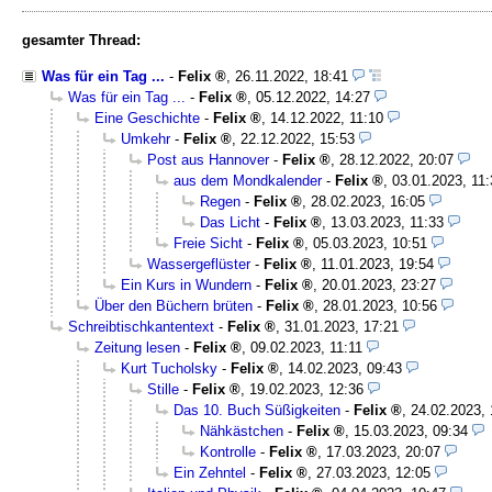
gesamter Thread:
Was für ein Tag ...
-
Felix
,
26.11.2022, 18:41
Was für ein Tag ...
-
Felix
,
05.12.2022, 14:27
Eine Geschichte
-
Felix
,
14.12.2022, 11:10
Umkehr
-
Felix
,
22.12.2022, 15:53
Post aus Hannover
-
Felix
,
28.12.2022, 20:07
aus dem Mondkalender
-
Felix
,
03.01.2023, 11:
Regen
-
Felix
,
28.02.2023, 16:05
Das Licht
-
Felix
,
13.03.2023, 11:33
Freie Sicht
-
Felix
,
05.03.2023, 10:51
Wassergeflüster
-
Felix
,
11.01.2023, 19:54
Ein Kurs in Wundern
-
Felix
,
20.01.2023, 23:27
Über den Büchern brüten
-
Felix
,
28.01.2023, 10:56
Schreibtischkantentext
-
Felix
,
31.01.2023, 17:21
Zeitung lesen
-
Felix
,
09.02.2023, 11:11
Kurt Tucholsky
-
Felix
,
14.02.2023, 09:43
Stille
-
Felix
,
19.02.2023, 12:36
Das 10. Buch Süßigkeiten
-
Felix
,
24.02.2023, 
Nähkästchen
-
Felix
,
15.03.2023, 09:34
Kontrolle
-
Felix
,
17.03.2023, 20:07
Ein Zehntel
-
Felix
,
27.03.2023, 12:05